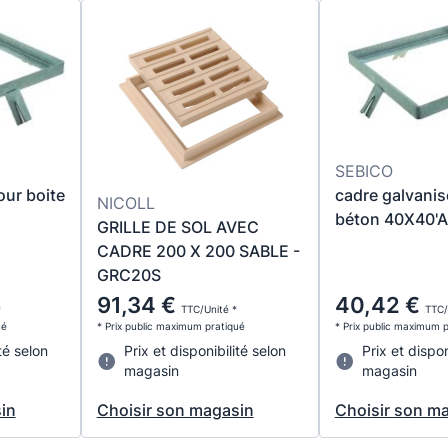
SEBICO
our boite
cadre galvanis
NICOLL
béton 40X40'A
GRILLE DE SOL AVEC
CADRE 200 X 200 SABLE -
GRC20S
91,34 €
40,42 €
*
TTC/Unité *
TTC/
ué
* Prix public maximum pratiqué
* Prix public maximum 
té selon
Prix et disponibilité selon
Prix et dispon
magasin
magasin
in
Choisir son magasin
Choisir son m