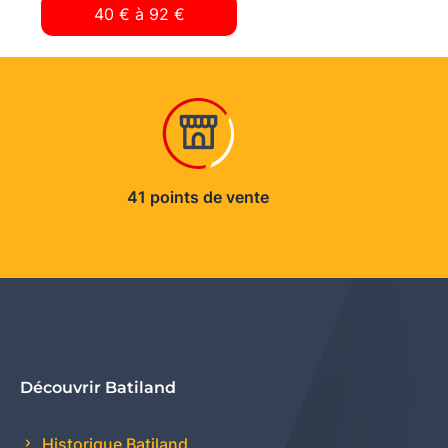
41 points de vente
Découvrir Batiland
Historique Batiland