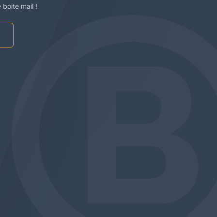
boite mail !
am
be
edin