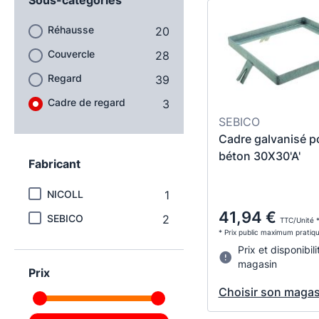
Réhausse
20
Couvercle
28
Regard
39
Cadre de regard
3
SEBICO
Cadre galvanisé p
béton 30X30'A'
Fabricant
NICOLL
1
41,94 €
SEBICO
2
TTC/Unité 
* Prix public maximum pratiq
Prix et disponibili
magasin
Prix
Choisir son magas