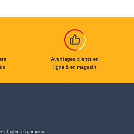
ers
Avantages clients en
els
ligne & en magasin
vez toutes les dernières