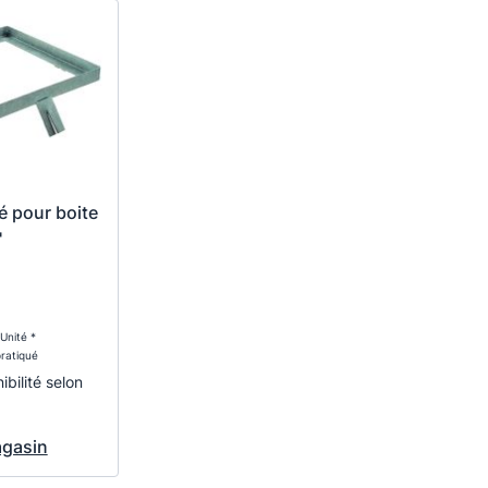
é pour boite
'
Unité *
pratiqué
ibilité selon
agasin