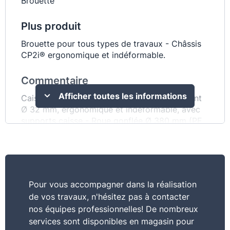
Brouette
Plus produit
Brouette pour tous types de travaux - Châssis
CP2i® ergonomique et indéformable.
Commentaire
Afficher toutes les informations
Caisse peinte 100 l - Châssis CP2i® tube peint
Ø 32 mm, ergonomique et indéformable, avec
supports caisse - Roue gonflée Ø 380 mm (PF
150), jante métal flasque - Poignées
ergonomiques
Pour vous accompagner dans la réalisation
de vos travaux, n'hésitez pas à contacter
nos équipes professionnelles! De nombreux
services sont disponibles en magasin pour