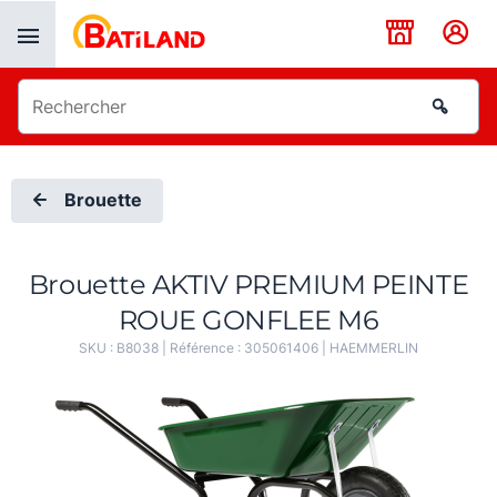
Panneau de gestion des cookies
Brouette
Brouette AKTIV PREMIUM PEINTE
ROUE GONFLEE M6
SKU :
B8038
| Référence :
305061406
|
HAEMMERLIN