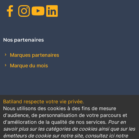
Facebook
Instagram
Youtube
Linkedin
Nos partenaires
Marques partenaires
Marque du mois
Batiland respecte votre vie privée.
Nous utilisons des cookies à des fins de mesure
Contact
Plan du site
Conditions générales de vente
d'audience, de personnalisation de votre parcours et
d'amélioration de la qualité de nos services.
Pour en
Promotions
savoir plus sur les catégories de cookies ainsi que sur les
émetteurs de cookie sur notre site, consultez ici notre
Règlement général sur la protection des données