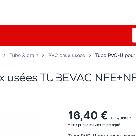
Tube & drain
PVC eaux usées
Tube PVC-U pour
ux usées TUBEVAC NFE+NF
16,40 €
TTC/Unité *
* Prix public maximum pratiqué