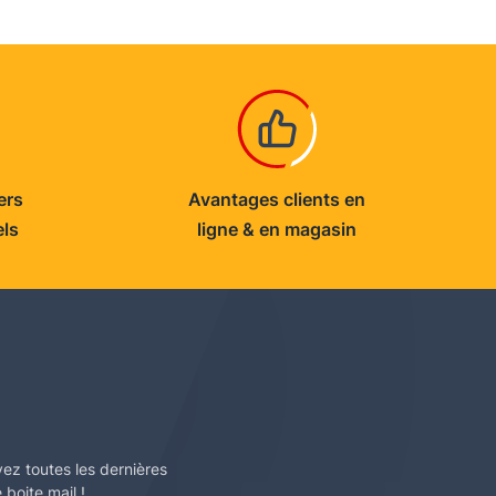
ers
Avantages clients en
els
ligne & en magasin
vez toutes les dernières
boite mail !