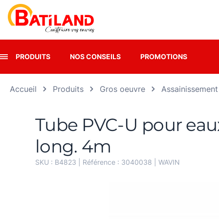
Panneau de gestion des cookies
PRODUITS
NOS CONSEILS
PROMOTIONS
Accueil
Produits
Gros oeuvre
Assainissement
Tube PVC-U pour ea
long. 4m
SKU :
B4823
| Référence :
3040038
|
WAVIN