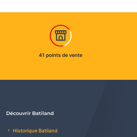
41 points de vente
Découvrir Batiland
Historique Batiland