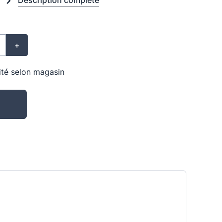
s
Description complète
+
lité selon magasin