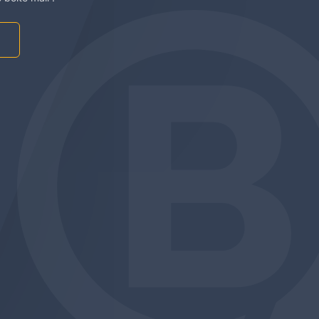
am
be
edin