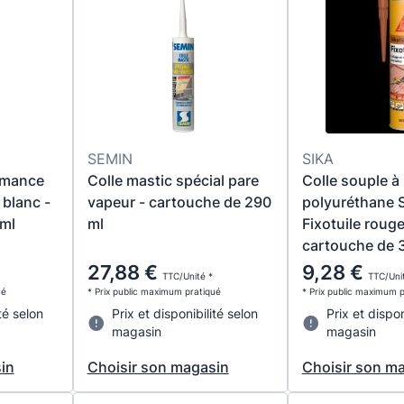
SEMIN
SIKA
rmance
Colle mastic spécial pare
Colle souple à
 blanc -
vapeur - cartouche de 290
polyuréthane 
ml
ml
Fixotuile rouge 
cartouche de 
27,88 €
9,28 €
TTC/Unité *
TTC/Uni
ué
* Prix public maximum pratiqué
* Prix public maximum 
té selon
Prix et disponibilité selon
Prix et dispon
magasin
magasin
in
Choisir son magasin
Choisir son m