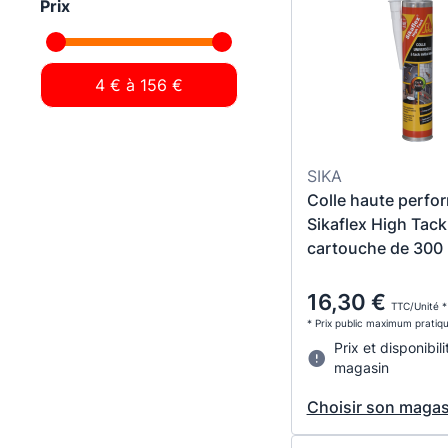
Prix
SIKA
Colle haute perfo
Sikaflex High Tack
cartouche de 300 
16,30 €
TTC/Unité *
* Prix public maximum pratiq
Prix et disponibili
magasin
Choisir son magas