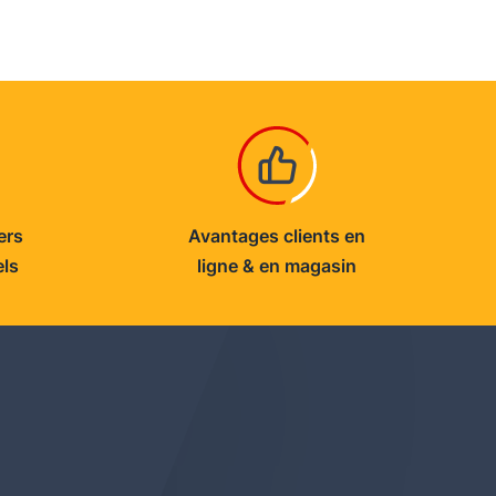
ers
Avantages clients en
els
ligne & en magasin