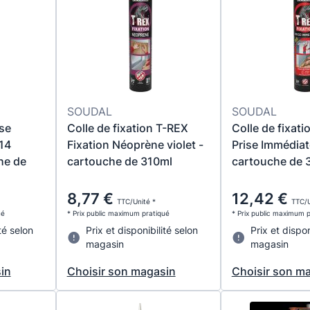
SOUDAL
SOUDAL
ise
Colle de fixation T-REX
Colle de fixat
14
Fixation Néoprène violet -
Prise Immédiat
he de
cartouche de 310ml
cartouche de 
8,77 €
12,42 €
TTC/Unité *
TTC/U
ué
* Prix public maximum pratiqué
* Prix public maximum 
té selon
Prix et disponibilité selon
Prix et dispon
magasin
magasin
in
Choisir son magasin
Choisir son m