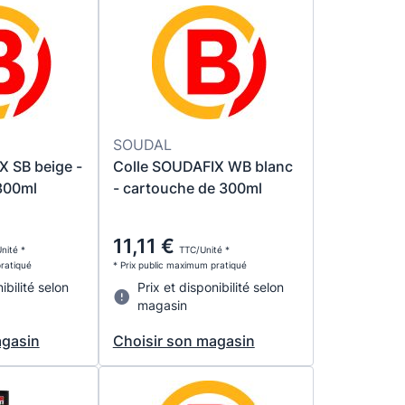
SOUDAL
X SB beige -
Colle SOUDAFIX WB blanc
300ml
- cartouche de 300ml
11,11 €
nité *
TTC/Unité *
pratiqué
* Prix public maximum pratiqué
ibilité selon
Prix et disponibilité selon
magasin
agasin
Choisir son magasin