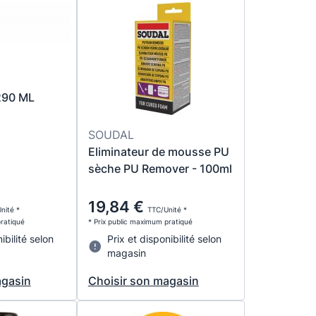
90 ML
SOUDAL
Eliminateur de mousse PU
sèche PU Remover - 100ml
19,84 €
nité *
TTC/Unité *
pratiqué
* Prix public maximum pratiqué
ibilité selon
Prix et disponibilité selon
magasin
agasin
Choisir son magasin