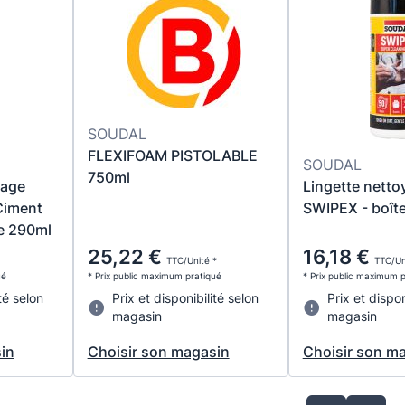
SOUDAL
FLEXIFOAM PISTOLABLE
SOUDAL
750ml
hage
Lingette netto
Ciment
SWIPEX - boît
de 290ml
25,22 €
16,18 €
TTC/Unité *
TTC/Un
ué
* Prix public maximum pratiqué
* Prix public maximum 
té selon
Prix et disponibilité selon
Prix et dispon
magasin
magasin
in
Choisir son magasin
Choisir son m