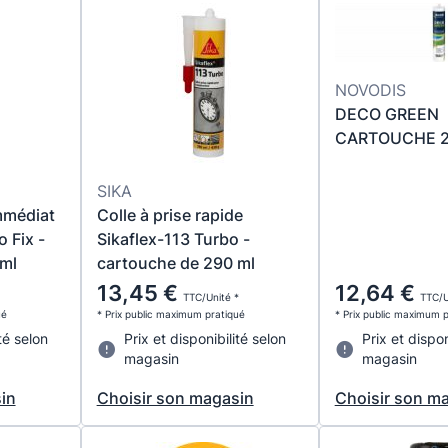
NOVODIS
DECO GREEN
CARTOUCHE 2
SIKA
mmédiat
Colle à prise rapide
 Fix -
Sikaflex-113 Turbo -
ml
cartouche de 290 ml
13,45 €
12,64 €
TTC/Unité *
TTC/U
ué
* Prix public maximum pratiqué
* Prix public maximum 
té selon
Prix et disponibilité selon
Prix et dispon
magasin
magasin
in
Choisir son magasin
Choisir son m