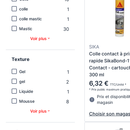
colle
1
colle mastic
1
Mastic
30
Voir plus
SIKA
Colle contact à pr
Texture
rapide SikaBond-1
Contact - cartouc
Gel
1
300 ml
gel
2
6,32 €
TTC/Unité *
* Prix public maximum pratiq
Liquide
1
Prix et disponibili
Mousse
8
magasin
Voir plus
Choisir son magas