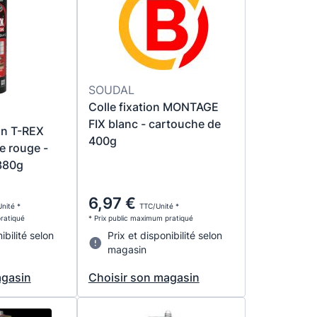
SOUDAL
Colle fixation MONTAGE
FIX blanc - cartouche de
ion T-REX
400g
e rouge -
380g
6,97 €
nité *
TTC/Unité *
pratiqué
* Prix public maximum pratiqué
ibilité selon
Prix et disponibilité selon
magasin
agasin
Choisir son magasin