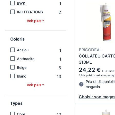
BWK
1
ING FIXATIONS
2
Voir plus
Coloris
BRICODEAL
Acajou
1
COLLAFEU CART
Anthracite
1
310ML
Beige
5
24,22 €
TTC/Unité 
* Prix public maximum pratiq
Blanc
13
Prix et disponibili
Voir plus
magasin
Choisir son magas
Types
Colle
10