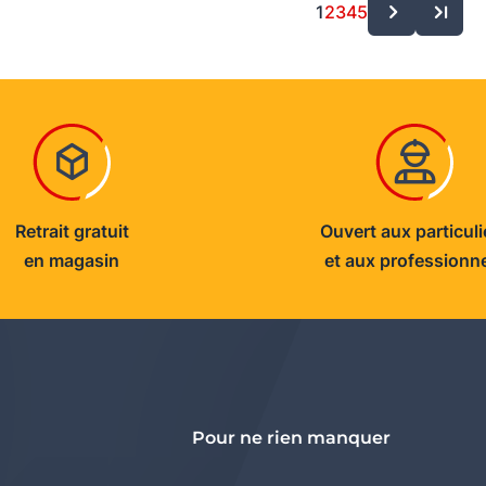
1
2
3
4
5
Retrait gratuit
Ouvert aux particuli
en magasin
et aux professionn
Pour ne rien manquer