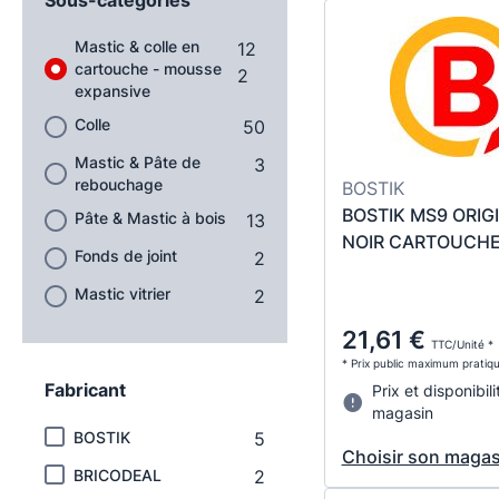
Mastic & colle en
12
cartouche - mousse
2
expansive
Colle
50
Mastic & Pâte de
3
rebouchage
BOSTIK
BOSTIK MS9 ORIG
Pâte & Mastic à bois
13
NOIR CARTOUCHE
Fonds de joint
2
Mastic vitrier
2
21,61 €
TTC/Unité *
* Prix public maximum pratiq
Fabricant
Prix et disponibili
magasin
BOSTIK
5
Choisir son magas
BRICODEAL
2