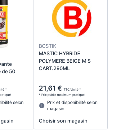
BOSTIK
MASTIC HYBRIDE
POLYMERE BEIGE M S
yante
CART.290ML
e de 50
21,61 €
ité *
TTC/Unité *
pratiqué
* Prix public maximum pratiqué
ibilité selon
Prix et disponibilité selon
magasin
agasin
Choisir son magasin