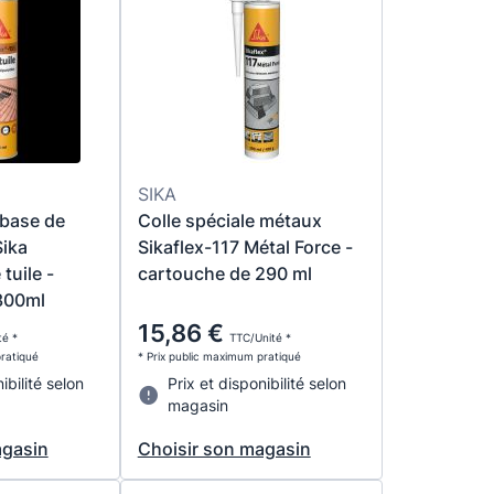
SIKA
 base de
Colle spéciale métaux
Sika
Sikaflex-117 Métal Force -
tuile -
cartouche de 290 ml
300ml
15,86 €
té *
TTC/Unité *
pratiqué
* Prix public maximum pratiqué
ibilité selon
Prix et disponibilité selon
magasin
agasin
Choisir son magasin