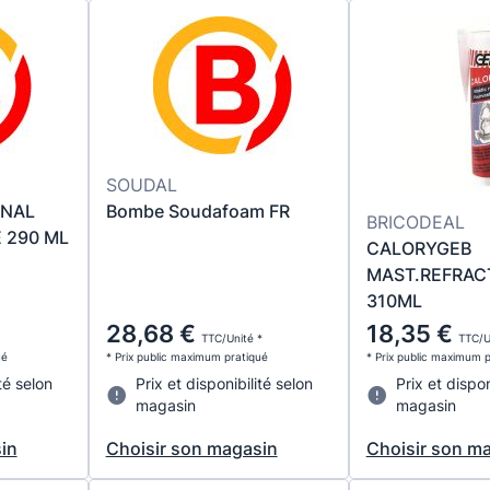
SOUDAL
INAL
Bombe Soudafoam FR
BRICODEAL
 290 ML
CALORYGEB
MAST.REFRAC
310ML
28,68 €
18,35 €
TTC/Unité *
TTC/U
ué
* Prix public maximum pratiqué
* Prix public maximum 
té selon
Prix et disponibilité selon
Prix et dispon
magasin
magasin
in
Choisir son magasin
Choisir son m