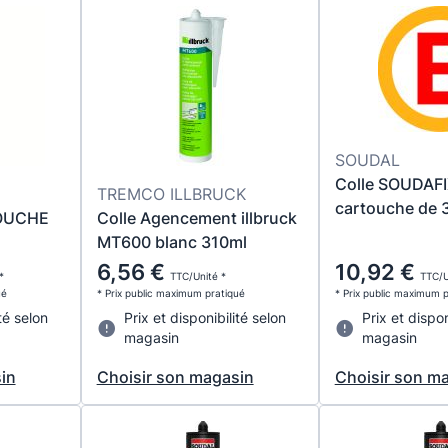
SOUDAL
Colle SOUDAFI
TREMCO ILLBRUCK
cartouche de 
OUCHE
Colle Agencement illbruck
MT600 blanc 310ml
6,56 €
10,92 €
*
TTC/Unité *
TTC/U
ué
* Prix public maximum pratiqué
* Prix public maximum 
té selon
Prix et disponibilité selon
Prix et dispon
magasin
magasin
in
Choisir son magasin
Choisir son m