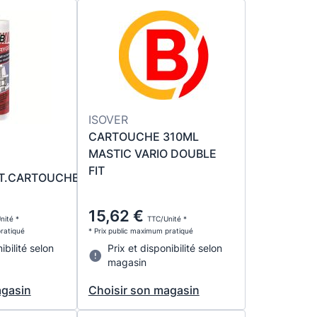
ISOVER
CARTOUCHE 310ML
MASTIC VARIO DOUBLE
FIT
T.CARTOUCHE
15,62 €
nité *
TTC/Unité *
pratiqué
* Prix public maximum pratiqué
ibilité selon
Prix et disponibilité selon
magasin
agasin
Choisir son magasin