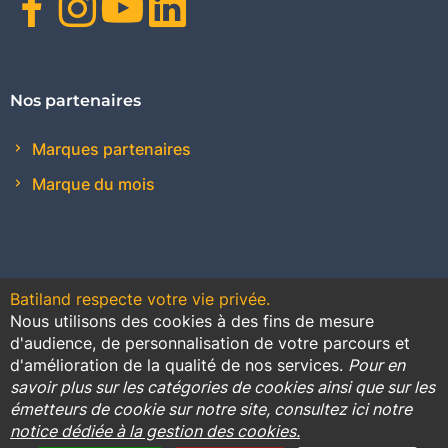
Facebook
Instagram
Youtube
Linkedin
Nos partenaires
Marques partenaires
Marque du mois
Batiland respecte votre vie privée.
Nous utilisons des cookies à des fins de mesure
Contact
Plan du site
Conditions générales de vente
d'audience, de personnalisation de votre parcours et
d'amélioration de la qualité de nos services.
Pour en
Promotions
savoir plus sur les catégories de cookies ainsi que sur les
émetteurs de cookie sur notre site, consultez ici notre
Règlement général sur la protection des données
notice dédiée à la gestion des cookies.