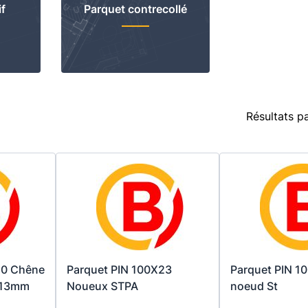
f
Parquet contrecollé
Résultats p
10 Chêne
Parquet PIN 100X23
Parquet PIN 10
x13mm
Noueux STPA
noeud St