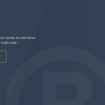
vez toutes les dernières
boite mail !
am
be
edin