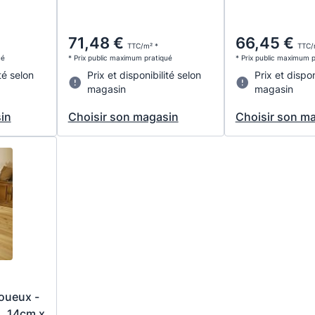
71,48 €
66,45 €
TTC/m² *
TTC/
ué
* Prix public maximum pratiqué
* Prix public maximum 
té selon
Prix et disponibilité selon
Prix et dispon
magasin
magasin
in
Choisir son magasin
Choisir son m
noueux -
g. 14cm x