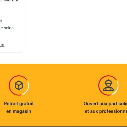
ué
té selon
in
Retrait gratuit
Ouvert aux particuli
en magasin
et aux professionn