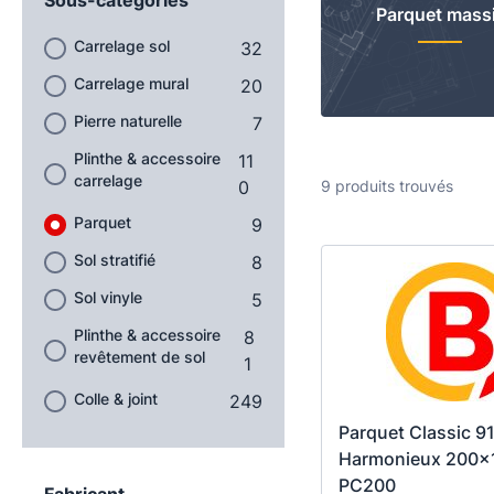
Parquet massi
Carrelage sol
32
Carrelage mural
20
Pierre naturelle
7
Plinthe & accessoire
11
carrelage
0
9 produits trouvés
Parquet
9
Sol stratifié
8
Sol vinyle
5
Plinthe & accessoire
8
revêtement de sol
1
Colle & joint
249
Parquet Classic 9
Harmonieux 200
PC200
Fabricant