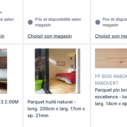
ué
té selon
Prix et disponibilité selon
Prix et dispon
magasin
magasin
in
Choisir son magasin
Choisir son m
FP BOIS RABO
RABOVERT
Parquet pin br
excellence - l
23 2.00M
Parquet huilé naturel -
larg. 14cm x 
long. 200cm x larg. 17cm x
ep. 21mm