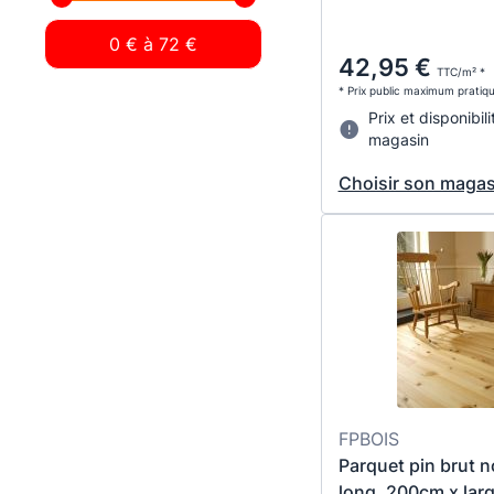
42,95 €
TTC/m² *
* Prix public maximum pratiq
Prix et disponibili
magasin
Choisir son magas
FPBOIS
Parquet pin brut 
long. 200cm x lar