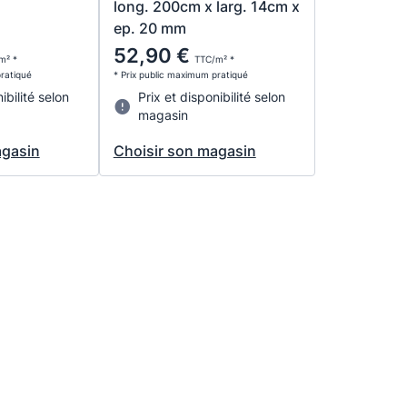
long. 200cm x larg. 14cm x
ep. 20 mm
52,90 €
m² *
TTC/m² *
pratiqué
* Prix public maximum pratiqué
ibilité selon
Prix et disponibilité selon
magasin
agasin
Choisir son magasin