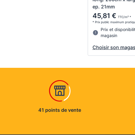
ep. 21mm
45,81 €
TTC/m² *
* Prix public maximum pratiq
Prix et disponibili
magasin
Choisir son magas
41 points de vente