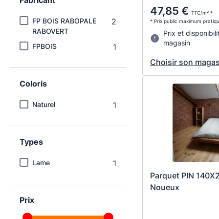
47,85 €
TTC/m² *
FP BOIS RABOPALE
2
* Prix public maximum pratiq
RABOVERT
Prix et disponibili
magasin
FPBOIS
1
Choisir son magas
Coloris
Naturel
1
Types
Lame
1
Parquet PIN 140X
Noueux
Prix