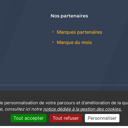
Nos partenaires
Marques partenaires
Marque du mois
 générales de vente
Promotions
Règlement génér
e personnalisation de votre parcours et d'amélioration de la qu
e, consultez ici notre
notice dédiée à la gestion des cookies.
Tout accepter
Tout refuser
Personnaliser
Mentions légales