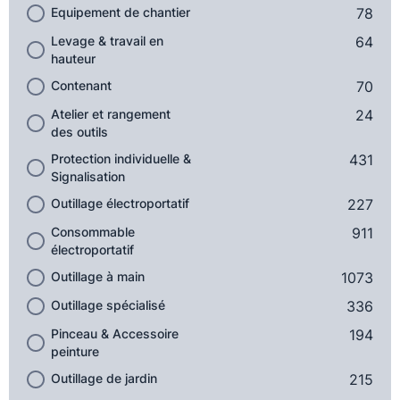
Equipement de chantier
78
Levage & travail en
64
hauteur
Contenant
70
Atelier et rangement
24
des outils
Protection individuelle &
431
Signalisation
Outillage électroportatif
227
Consommable
911
électroportatif
Outillage à main
1073
Outillage spécialisé
336
Pinceau & Accessoire
194
peinture
Outillage de jardin
215