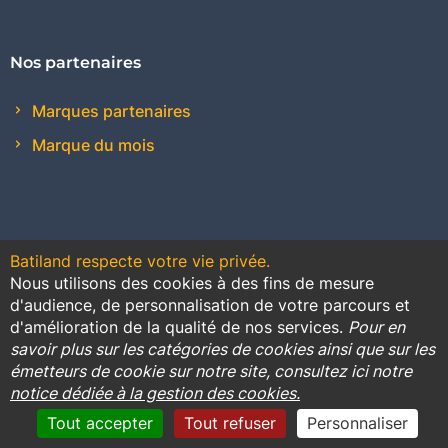
Nos partenaires
Marques partenaires
Marque du mois
Batiland respecte votre vie privée.
Nous utilisons des cookies à des fins de mesure
Contact
Plan du site
Conditions générales de vente
d'audience, de personnalisation de votre parcours et
d'amélioration de la qualité de nos services.
Pour en
Promotions
savoir plus sur les catégories de cookies ainsi que sur les
émetteurs de cookie sur notre site, consultez ici notre
Règlement général sur la protection des données
notice dédiée à la gestion des cookies.
Cookies
Mentions légales
Tout accepter
Tout refuser
Personnaliser