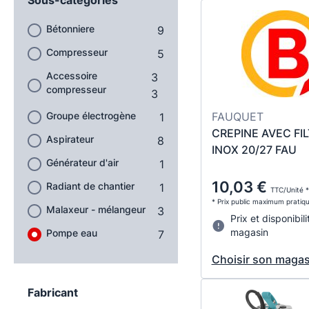
Bétonniere
9
Compresseur
5
Accessoire
3
compresseur
3
Groupe électrogène
FAUQUET
1
CREPINE AVEC FI
Aspirateur
8
INOX 20/27 FAU
Générateur d'air
1
10,03 €
Radiant de chantier
1
TTC/Unité *
* Prix public maximum pratiq
Malaxeur - mélangeur
3
Prix et disponibili
magasin
Pompe eau
7
Choisir son magas
Fabricant