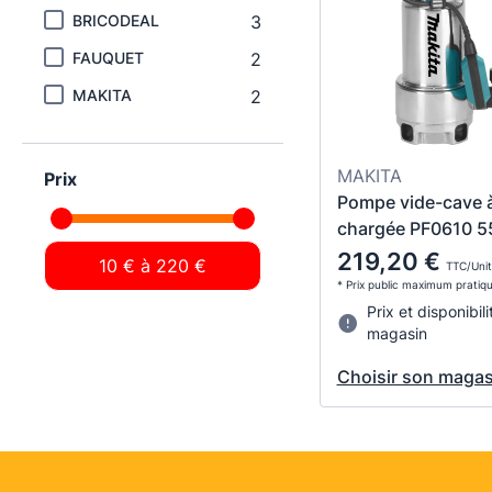
BRICODEAL
3
FAUQUET
2
MAKITA
2
MAKITA
Prix
Pompe vide-cave 
chargée PF0610 
219,20 €
TTC/Unit
* Prix public maximum pratiq
Prix et disponibili
magasin
Choisir son magas