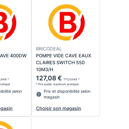
BRICODEAL
CAVE 400DW
POMPE VIDE CAVE EAUX
CLAIRES SWITCH 550
10M3/H
127,08 €
Unité *
TTC/Unité *
pratiqué
* Prix public maximum pratiqué
ibilité selon
Prix et disponibilité selon
magasin
agasin
Choisir son magasin