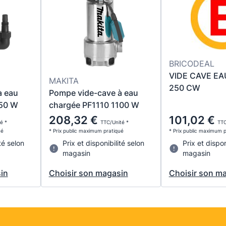
BRICODEAL
VIDE CAVE EA
MAKITA
250 CW
à eau
Pompe vide-cave à eau
550 W
chargée PF1110 1100 W
208,32 €
101,02 €
é *
TTC/Unité *
TTC
ué
* Prix public maximum pratiqué
* Prix public maximum 
té selon
Prix et disponibilité selon
Prix et dispon
magasin
magasin
in
Choisir son magasin
Choisir son m