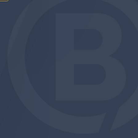
am
be
edin