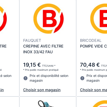
FAUQUET
BRICODEAL
LTRE
CREPINE AVEC FILTRE
POMPE VIDE 
INOX 33/42 FAU
19,15 €
70,48 €
TTC/Unité *
TTC/
ué
* Prix public maximum pratiqué
* Prix public maximum 
té selon
Prix et disponibilité selon
Prix et dispon
magasin
magasin
in
Choisir son magasin
Choisir son m