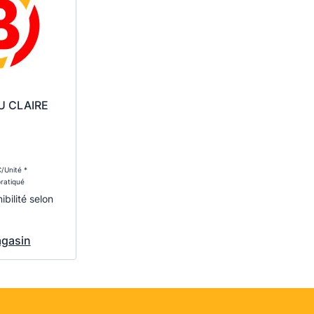
U CLAIRE
/Unité *
pratiqué
ibilité selon
agasin