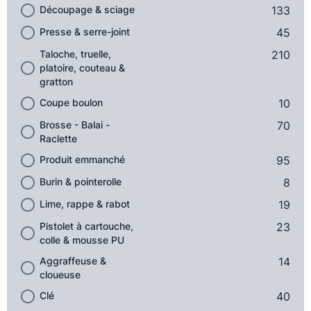
Découpage & sciage
133
Presse & serre-joint
45
Taloche, truelle,
210
platoire, couteau &
gratton
Coupe boulon
10
Brosse - Balai -
70
Raclette
Produit emmanché
95
Burin & pointerolle
8
Lime, rappe & rabot
19
Pistolet à cartouche,
23
colle & mousse PU
Aggraffeuse &
14
cloueuse
Clé
40