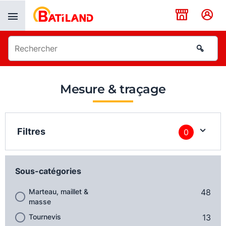
Panneau de gestion des cookies
Mesure & traçage
Filtres
0
Sous-catégories
Marteau, maillet &
48
masse
Tournevis
13