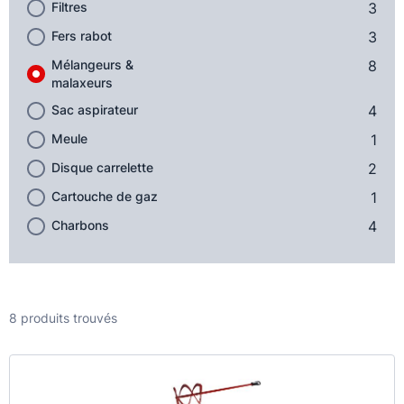
Filtres
3
Fers rabot
3
Mélangeurs &
8
malaxeurs
Sac aspirateur
4
Meule
1
Disque carrelette
2
Cartouche de gaz
1
Charbons
4
8 produits trouvés