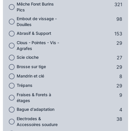
Mêche Foret Burins
321
Pics
Embout de vissage -
98
Douilles
Abrasif & Support
153
Clous - Pointes - Vis -
29
Agrafes
Scie cloche
27
Brosse sur tige
29
Mandrin et clé
8
Trépans
29
Fraises & Forets à
9
étages
Bague d'adaptation
4
Electrodes &
38
Accessoires soudure