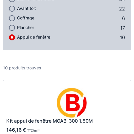
Avant toit
22
Coffrage
6
Plancher
17
Appui de fenêtre
10
10 produits trouvés
Kit appui de fenêtre MOABI 300 1.50M
146,16 €
TTC/ml *