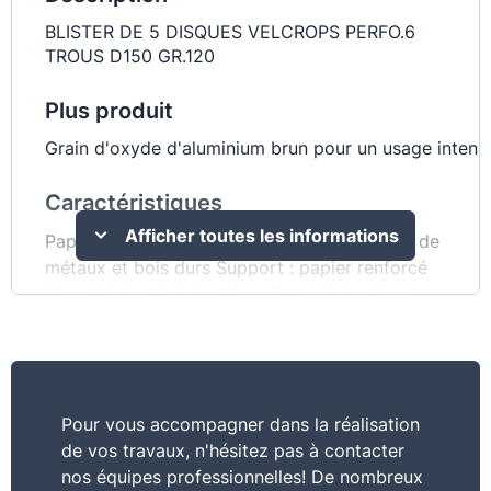
BLISTER DE 5 DISQUES VELCROPS PERFO.6
TROUS D150 GR.120
Plus produit
Grain d'oxyde d'aluminium brun pour un usage intensi
Caractéristiques
Afficher toutes les informations
Papier corindon : décapage / ponçage à sec de
métaux et bois durs Support : papier renforcé
Liant : résine / résine Abrasif : corindon brun
Longévité sur métaux et bois Ponçage précis et
rapide sur tous types de matériaux Dimensions
(mm): 150 Format: Blister 5 pièces en libre-
service Grain: 120 Perforation: 6 trous Pour
Pour vous accompagner dans la réalisation
machine: Pour ponceuse vibrante et excentrique
de vos travaux, n'hésitez pas à contacter
Préconisation machine: Ponceuse Type papier:
nos équipes professionnelles! De nombreux
Papier corindon Utilisation: Ponçage sur