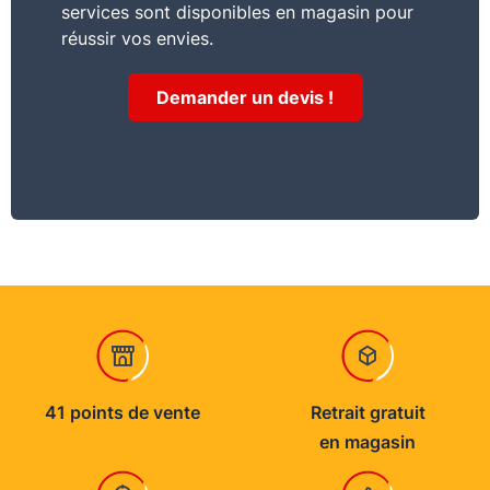
services sont disponibles en magasin pour
ponceuse excentrique
réussir vos envies.
Commentaire
Demander un devis !
Décapage, ponçage à sec de métaux et bois durs
41 points de vente
Retrait gratuit
en magasin