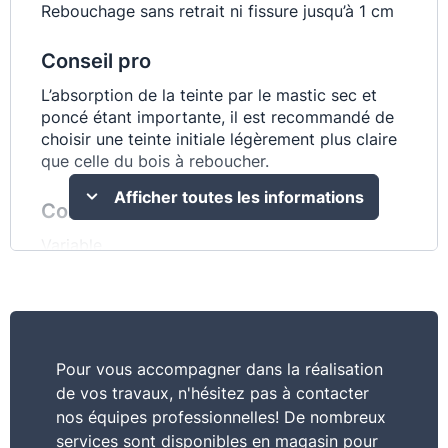
Rebouchage sans retrait ni fissure jusqu’à 1 cm
Conseil pro
L’absorption de la teinte par le mastic sec et
poncé étant importante, il est recommandé de
choisir une teinte initiale légèrement plus claire
que celle du bois à reboucher.
Afficher toutes les informations
Consommation
Variable
Usage
Reboucher - Réparer
Pour vous accompagner dans la réalisation
Mis en oeuvre
de vos travaux, n'hésitez pas à contacter
Choisir la nuance la plus proche du bois à
nos équipes professionnelles! De nombreux
reboucher. Remplir généreusement les parties à
services sont disponibles en magasin pour