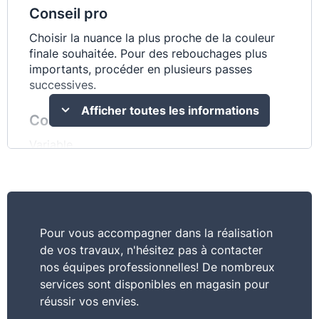
Conseil pro
Choisir la nuance la plus proche de la couleur
finale souhaitée. Pour des rebouchages plus
importants, procéder en plusieurs passes
successives.
Afficher toutes les informations
Consommation
Variable
Usage
Reboucher - Réparer
Pour vous accompagner dans la réalisation
Mis en oeuvre
de vos travaux, n'hésitez pas à contacter
Mélanger le produit avant de commencer le
nos équipes professionnelles! De nombreux
travail. Remplir généreusement les parties à
services sont disponibles en magasin pour
réparer (jusqu’à 5mm en 1 passe) avec une
réussir vos envies.
spatule plus large que l’endroit à reboucher en