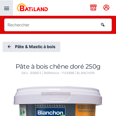
Panneau de gestion des cookies
Pâte & Mastic à bois
Pâte à bois chêne doré 250g
SKU :
B56813
| Référence :
1104898
|
BLANCHON