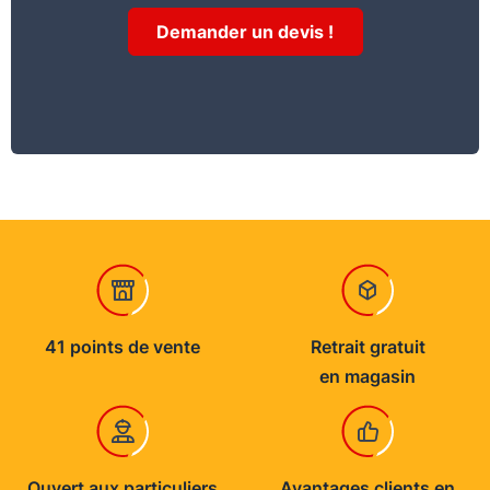
lissant rapidement. Environ 40 min après
Demander un devis !
l’application, poncer pour obtenir une surface
parfaite et dépoussiérer soigneusement.
Conservation stockage
Stocker à l’abri du gel (attention au stockage
dans les véhicules)
41 points de vente
Retrait gratuit
en magasin
Ouvert aux particuliers
Avantages clients en