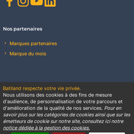
Facebook
Instagram
Youtube
Linkedin
Nos partenaires
Marques partenaires
Marque du mois
Batiland respecte votre vie privée.
Nous utilisons des cookies à des fins de mesure
Contact
Plan du site
Conditions générales de vente
d'audience, de personnalisation de votre parcours et
d'amélioration de la qualité de nos services.
Pour en
Promotions
savoir plus sur les catégories de cookies ainsi que sur les
émetteurs de cookie sur notre site, consultez ici notre
Règlement général sur la protection des données
notice dédiée à la gestion des cookies.