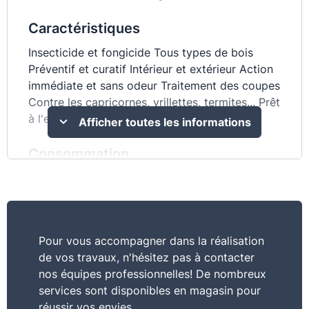
Caractéristiques
Insecticide et fongicide Tous types de bois
Préventif et curatif Intérieur et extérieur Action
immédiate et sans odeur Traitement des coupes
Contre les capricornes, vrillettes, termites... Prêt
à l'emploi : 1L = 3 à 5 m²
Afficher toutes les informations
Consommation
1L = 3 à 5 m²
Usage
Traiter
Pour vous accompagner dans la réalisation
de vos travaux, n'hésitez pas à contacter
Conservation stockage
nos équipes professionnelles! De nombreux
services sont disponibles en magasin pour
36 mois à partir de la date de fabrication, en
réussir vos envies.
emballage d’origine non ouvert, stocké à l’abri