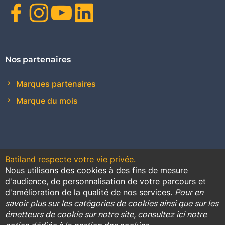
Facebook
Instagram
Youtube
Linkedin
Nos partenaires
Marques partenaires
Marque du mois
Batiland respecte votre vie privée.
Nous utilisons des cookies à des fins de mesure
Contact
Plan du site
Conditions générales de vente
d'audience, de personnalisation de votre parcours et
d'amélioration de la qualité de nos services.
Pour en
Promotions
savoir plus sur les catégories de cookies ainsi que sur les
émetteurs de cookie sur notre site, consultez ici notre
Règlement général sur la protection des données