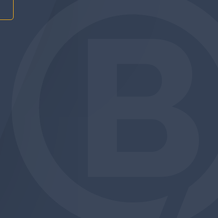
am
be
edin