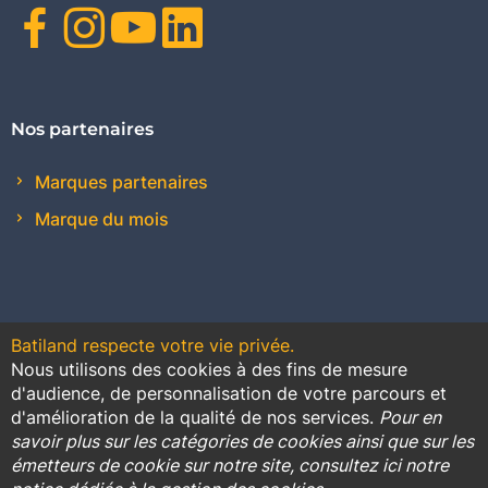
Facebook
Instagram
Youtube
Linkedin
Nos partenaires
Marques partenaires
Marque du mois
Batiland respecte votre vie privée.
Nous utilisons des cookies à des fins de mesure
Contact
Plan du site
Conditions générales de vente
d'audience, de personnalisation de votre parcours et
d'amélioration de la qualité de nos services.
Pour en
Promotions
savoir plus sur les catégories de cookies ainsi que sur les
émetteurs de cookie sur notre site, consultez ici notre
Règlement général sur la protection des données