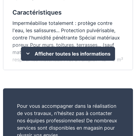
Caractéristiques
Imperméabilise totalement : protège contre
l'eau, les salissures... Protection pulvérisable,
contre l'humidité pénétrante Spécial matériaux
poreux Pour murs, toitures, terrasses... (sauf
matériaux foncés et/ou peu poreux) Laisse
Afficher toutes les informations
respirer les matériaux Prêt à l'emploi : 1L = 5 m²
Consommation
1L = 5 m²
Pour vous accompagner dans la réalisation
de vos travaux, n'hésitez pas à contacter
nos équipes professionnelles! De nombreux
services sont disponibles en magasin pour
réussir vos envies.