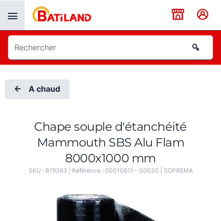
Panneau de gestion des cookies
A chaud
Chape souple d'étanchéité
Mammouth SBS Alu Flam
8000x1000 mm
SKU :
B19363
| Référence :
00010611--S0030
|
SOPREMA