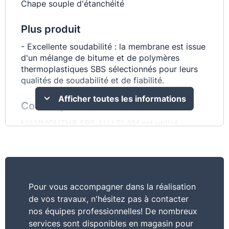
Chape souple d'étanchéité
Plus produit
- Excellente soudabilité : la membrane est issue
d'un mélange de bitume et de polymères
thermoplastiques SBS sélectionnés pour leurs
qualités de soudabilité et de fiabilité.
Afficher toutes les informations
Conseil pro
MAMMOUTH® SBS ALU FLAM est utilisé
comme couche de finition auto-protégée et
comme relevé pour système d’étanchéité à base
de bitume SBS. S’utilise exclusivement en
extérieur. MAMMOUTH® SBS ALU FLAM peut
aussi être utilisé pour réaliser divers ouvrages
Pour vous accompagner dans la réalisation
de toiture : par exemple, autour des cheminées
de vos travaux, n'hésitez pas à contacter
et autres pénétrations, noues...
nos équipes professionnelles! De nombreux
services sont disponibles en magasin pour
Commentaire