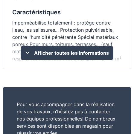
Caractéristiques
Imperméabilise totalement : protège contre
l'eau, les salissures... Protection pulvérisable,
contre l'humidité pénétrante Spécial matériaux
poreux Pour murs, toitures, terrasses... (sauf
matériaux foncés et/ou peu poreux) Laisse
Afficher toutes les informations
respirer les matériaux Prêt à l'emploi : 1L = 5 m²
Consommation
1L = 5 m²
Pour vous accompagner dans la réalisation
de vos travaux, n'hésitez pas à contacter
nos équipes professionnelles! De nombreux
services sont disponibles en magasin pour
réussir vos envies.