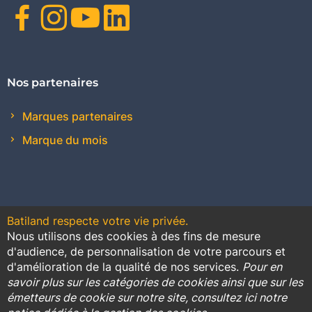
Facebook
Instagram
Youtube
Linkedin
Nos partenaires
Marques partenaires
Marque du mois
Batiland respecte votre vie privée.
Nous utilisons des cookies à des fins de mesure
Contact
Plan du site
Conditions générales de vente
d'audience, de personnalisation de votre parcours et
d'amélioration de la qualité de nos services.
Pour en
Promotions
savoir plus sur les catégories de cookies ainsi que sur les
émetteurs de cookie sur notre site, consultez ici notre
Règlement général sur la protection des données