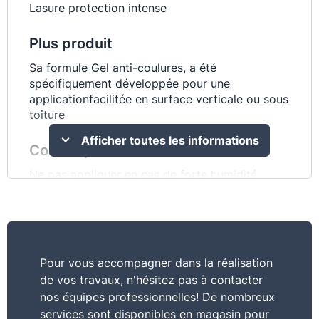
Lasure protection intense
Plus produit
Sa formule Gel anti-coulures, a été
spécifiquement développée pour une
applicationfacilitée en surface verticale ou sous
toiture
Afficher toutes les informations
Conseil pro
Ne pas appliquer en cas de forte humidité
ambiante
Caractéristiques
Bel aspect satiné ciré - Application en vertical -
Pour vous accompagner dans la réalisation
Bonne prise au pinceau - Texture gel sans
de vos travaux, n'hésitez pas à contacter
coulures
nos équipes professionnelles! De nombreux
services sont disponibles en magasin pour