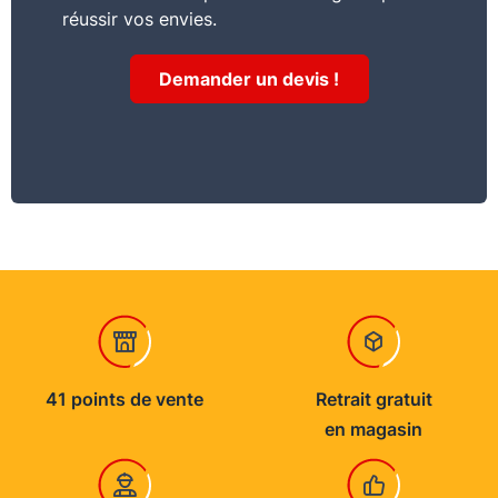
Commentaire
réussir vos envies.
La lasure LX525 est une lasure haute protection
pour les bois extérieurs
Demander un devis !
Consommation
12 à 14 m2 par litre en 1 couche
Usage
Protéger, décorer
Conservation stockage
Conserver dans son emballage hermétique
d’origine : 5°C < T°C < 35°C
41 points de vente
Retrait gratuit
en magasin