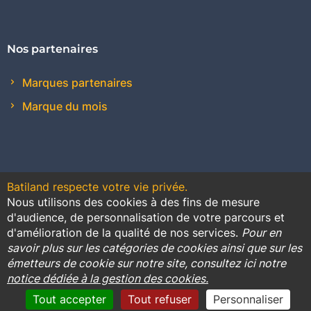
Nos partenaires
Marques partenaires
Marque du mois
Batiland respecte votre vie privée.
Nous utilisons des cookies à des fins de mesure
Contact
Plan du site
Conditions générales de vente
d'audience, de personnalisation de votre parcours et
d'amélioration de la qualité de nos services.
Pour en
Promotions
savoir plus sur les catégories de cookies ainsi que sur les
émetteurs de cookie sur notre site, consultez ici notre
Règlement général sur la protection des données
notice dédiée à la gestion des cookies.
Cookies
Mentions légales
Tout accepter
Tout refuser
Personnaliser