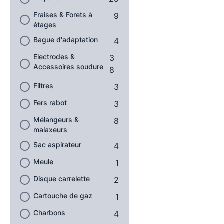
Fraises & Forets à
9
étages
Bague d'adaptation
4
Electrodes &
3
Accessoires soudure
8
Filtres
3
Fers rabot
3
Mélangeurs &
8
malaxeurs
Sac aspirateur
4
Meule
1
Disque carrelette
2
Cartouche de gaz
1
Charbons
4