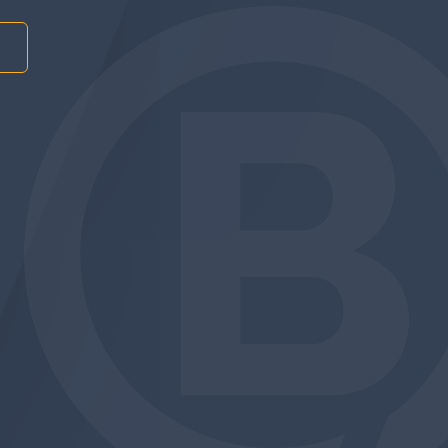
am
be
edin