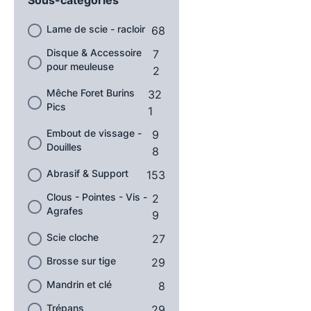
Lame de scie - racloir
68
Disque & Accessoire
7
pour meuleuse
2
Mêche Foret Burins
32
Pics
1
Embout de vissage -
9
Douilles
8
Abrasif & Support
153
Clous - Pointes - Vis -
2
Agrafes
9
Scie cloche
27
Brosse sur tige
29
Mandrin et clé
8
Trépans
29