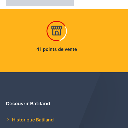
41 points de vente
Découvrir Batiland
Historique Batiland