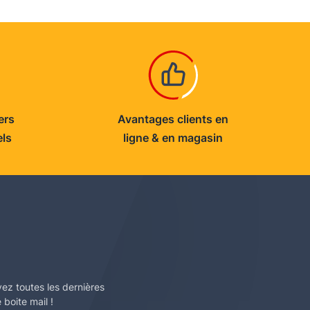
ers
Avantages clients en
els
ligne & en magasin
vez toutes les dernières
boite mail !