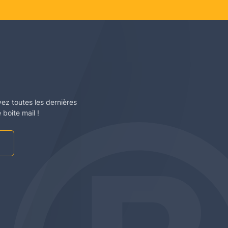
vez toutes les dernières
boite mail !
am
be
edin