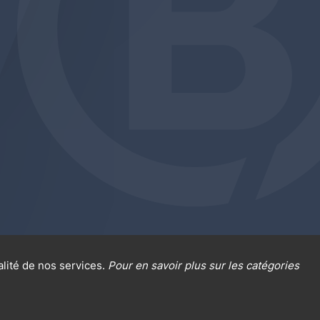
alité de nos services.
Pour en savoir plus sur les catégories
al sur la protection des données
Cookies