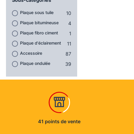
Plaque sous tuile
10
Plaque bitumineuse
4
Plaque fibro ciment
1
Plaque d'éclairement
11
Accessoire
87
Plaque ondulée
39
41 points de vente