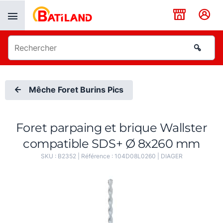
Panneau de gestion des cookies
Mêche Foret Burins Pics
Foret parpaing et brique Wallster
compatible SDS+ Ø 8x260 mm
SKU :
B2352
| Référence :
104D08L0260
|
DIAGER