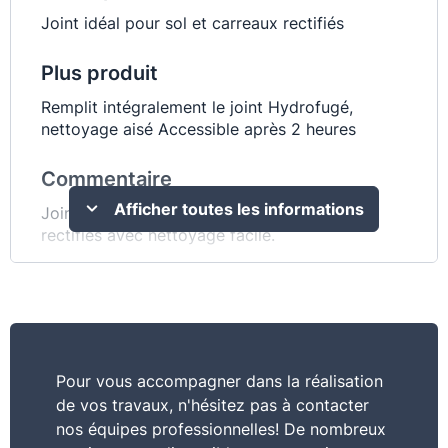
Joint idéal pour sol et carreaux rectifiés
Plus produit
Remplit intégralement le joint Hydrofugé,
nettoyage aisé Accessible après 2 heures
Commentaire
Afficher toutes les informations
Joint hydrofugé idéal pour sol et carreaux
rectifiés avec nettoyage facile.
Consommation
0,1 à 2 kg/m² suivant le format, l’épaisseur des
carreaux et la largeur du joint
Pour vous accompagner dans la réalisation
Conservation stockage
de vos travaux, n'hésitez pas à contacter
1 an en 25 kg, 24 mois en 5 kg, à partir de la
nos équipes professionnelles! De nombreux
date de fabrication, en emballage d’origine non