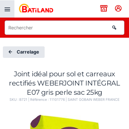
Panneau de gestion des cookies
Carrelage
Joint idéal pour sol et carreaux
rectifiés WEBERJOINT INTÉGRAL
E07 gris perle sac 25kg
SKU :
B721
| Référence :
11101776
|
SAINT GOBAIN WEBER FRANCE