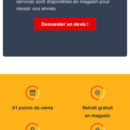
services sont disponibles en magasin pour
ouvert, stocké à l’abri de l’humidité
réussir vos envies.
Demander un devis !
41 points de vente
Retrait gratuit
en magasin