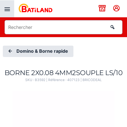
Panneau de gestion des cookies
Domino & Borne rapide
BORNE 2X0.08 4MM2SOUPLE LS/10
SKU :
B3592
| Référence :
407123
|
BRICODEAL