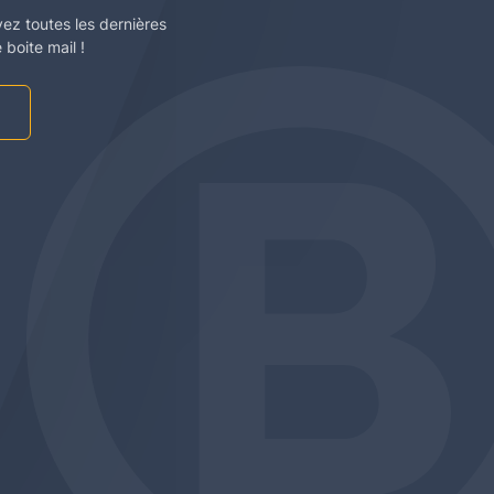
vez toutes les dernières
boite mail !
am
be
edin