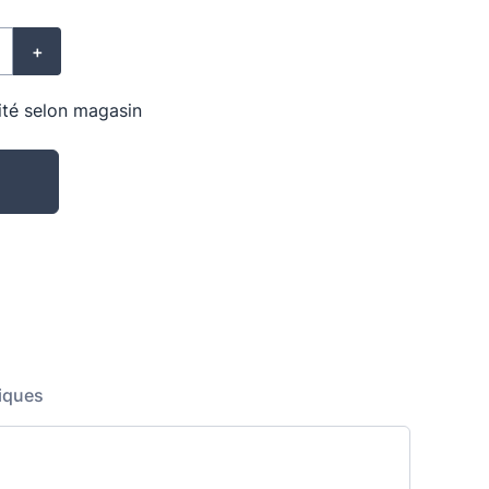
+
lité selon magasin
iques