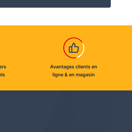
ers
Avantages clients en
els
ligne & en magasin