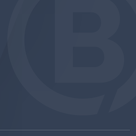
am
be
edin