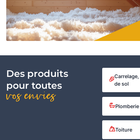
Des produits
Carrelage,
pour toutes
de sol
vos envies
Plomberie 
Toiture