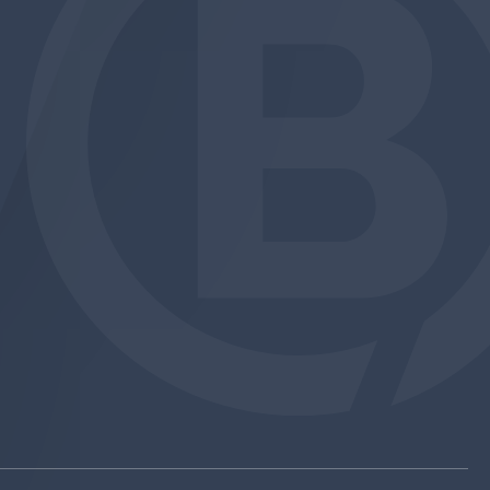
am
be
edin