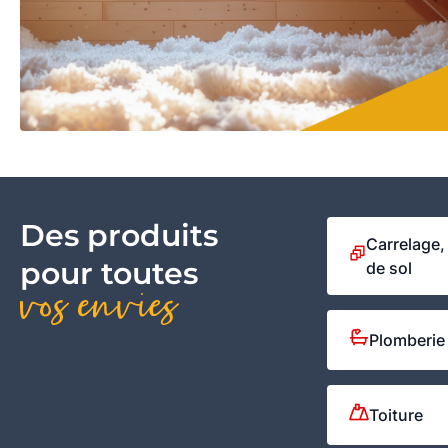
Des produits
Carrelage,
pour toutes
de sol
vos envies
Plomberie 
Toiture